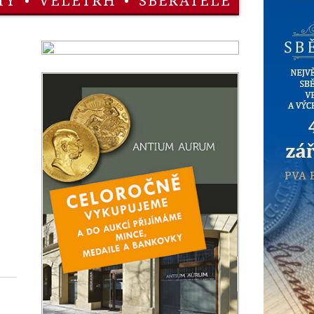
TY
•
VELETRH
•
SBĚRATELÉ