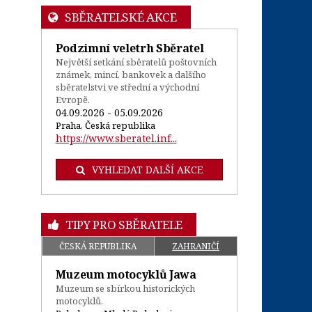
SBĚRATELSKÉ AKCE
Podzimní veletrh Sběratel
Největší setkání sběratelů poštovních
známek, mincí, bankovek a dalšího
sběratelstvi ve střední a východní
Evropě.
04.09.2026 - 05.09.2026
Praha, Česká republika
https://www.sberatel.inf...
VYHLEDAT DALŠÍ AKCE
TIPY PRO SBĚRATELE
ČESKÁ REPUBLIKA
ZAHRANIČÍ
Muzeum motocyklů Jawa
Muzeum se sbírkou historických
motocyklů.