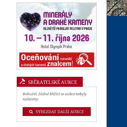
SBĚRATELSKÉ AUKCE
Bohužel, žádné blížící se aukce nebyly
nalezeny.
VYHLEDAT DALŠÍ AUKCE