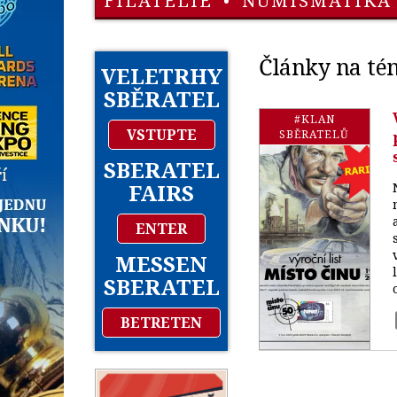
FILATELIE
•
NUMISMATIKA
Články na té
VELETRHY
SBĚRATEL
#KLAN
VSTUPTE
SBĚRATELŮ
SBERATEL
FAIRS
ENTER
MESSEN
SBERATEL
BETRETEN