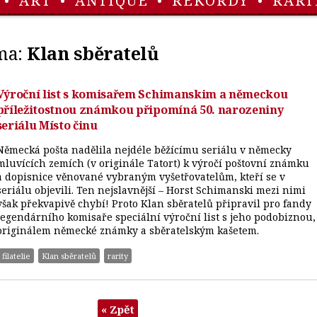
•
ART
•
ANTIQUE
•
REKORDY
•
RARI
ma:
Klan sběratelů
Výroční list s komisařem Schimanskim a německou
příležitostnou známkou připomíná 50. narozeniny
seriálu Místo činu
Německá pošta nadělila nejdéle běžícímu seriálu v německy
mluvících zemích (v originále Tatort) k výročí poštovní známku
a dopisnice věnované vybraným vyšetřovatelům, kteří se v
seriálu objevili. Ten nejslavnější – Horst Schimanski mezi nimi
však překvapivě chybí! Proto Klan sběratelů připravil pro fandy
legendárního komisaře speciální výroční list s jeho podobiznou,
originálem německé známky a sběratelským kašetem.
filatelie
Klan sběratelů
rarity
« Zpět