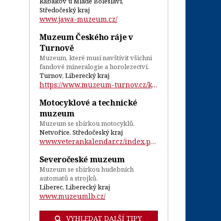
Rabakov u Mladé Boleslavi,
Středočeský kraj
www.jawa-muzeum.cz/
Muzeum Českého ráje v
Turnově
Muzeum, které musí navštívit všichni
fandové mineralogie a horolezectví.
Turnov, Liberecký kraj
https://www.muzeum-turnov.cz/kde-nas-naj...
Motocyklové a technické
muzeum
Muzeum se sbírkou motocyklů.
Netvořice, Středočeský kraj
www.veterankalendar.cz/index.php?id=5&am...
Severočeské muzeum
Muzeum se sbírkou hudebních
automatů a strojků.
Liberec, Liberecký kraj
www.muzeumlb.cz/
VYHLEDAT DALŠÍ TIPY