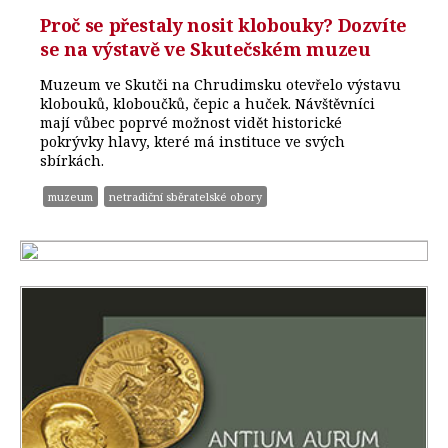
Proč se přestaly nosit klobouky? Dozvíte
se na výstavě ve Skutečském muzeu
Muzeum ve Skutči na Chrudimsku otevřelo výstavu
klobouků, kloboučků, čepic a huček. Návštěvníci
mají vůbec poprvé možnost vidět historické
pokrývky hlavy, které má instituce ve svých
sbírkách.
muzeum
netradiční sběratelské obory