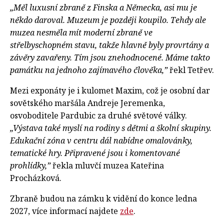
„Měl luxusní zbraně z Finska a Německa, asi mu je
někdo daroval. Muzeum je později koupilo. Tehdy ale
muzea nesměla mít moderní zbraně ve
střelbyschopném stavu, takže hlavně byly provrtány a
závěry zavařeny. Tím jsou znehodnocené. Máme takto
památku na jednoho zajímavého člověka,”
řekl Tetřev.
Mezi exponáty je i kulomet Maxim, což je osobní dar
sovětského maršála Andreje Jeremenka,
osvoboditele Pardubic za druhé světové války.
„Výstava také myslí na rodiny s dětmi a školní skupiny.
Edukační zóna v centru dál nabídne omalovánky,
tematické hry. Připravené jsou i komentované
prohlídky,”
řekla mluvčí muzea Kateřina
Procházková.
Zbraně budou na zámku k vidění do konce ledna
2027, více informací najdete
zde
.