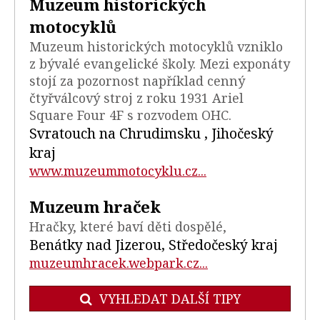
Muzeum historických
motocyklů
Muzeum historických motocyklů vzniklo
z bývalé evangelické školy. Mezi exponáty
stojí za pozornost například cenný
čtyřválcový stroj z roku 1931 Ariel
Square Four 4F s rozvodem OHC.
Svratouch na Chrudimsku , Jihočeský
kraj
www.muzeummotocyklu.cz...
Muzeum hraček
Hračky, které baví děti dospělé,
Benátky nad Jizerou, Středočeský kraj
muzeumhracek.webpark.cz...
VYHLEDAT DALŠÍ TIPY