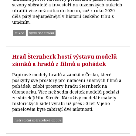
sezony sběratelé a investoři na tuzemských aukcích
utratili více než miliardu korun, což z roku 2020
dělá pátý nejúspěšnější v historii českého trhu s
uměním.
aukce
výtvarné umění
Hrad Šternberk hostí výstavu modelů
zámků a hradů z filmů a pohádek
Papírové modely hradů a zámků v Česku, které
poskytly své prostory pro natáčení známých filmů a
pohádek, zdobí prostory hradu Šternberk na
Olomoucku. Více než sedm desítek modelů pochází
ze sbírek Jiřího Struže. Náruživý modelář makety
historických sídel vyrábí už přes 50 let. V jeho
panelovém bytě zabírají dvě místnosti.
netradiční sběratelské obory