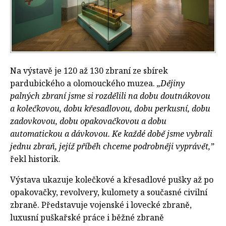
Na výstavě je 120 až 130 zbraní ze sbírek
pardubického a olomouckého muzea.
„Dějiny
palných zbraní jsme si rozdělili na dobu doutnákovou
a kolečkovou, dobu křesadlovou, dobu perkusní, dobu
zadovkovou, dobu opakovačkovou a dobu
automatickou a dávkovou. Ke každé době jsme vybrali
jednu zbraň, jejíž příběh chceme podrobněji vyprávět,”
řekl historik.
Výstava ukazuje kolečkové a křesadlové pušky až po
opakovačky, revolvery, kulomety a současné civilní
zbraně. Představuje vojenské i lovecké zbraně,
luxusní puškařské práce i běžné zbraně