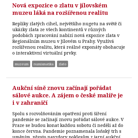
Nová expozice o zlatu v jílovském
muzeu láká na rozšířenou realitu
Repliky zlatých cihel, největšího nugetu na světě či
ukázky zlata ze všech kontinentů v různých
podobách zpracování nabízí nová expozice zlata v
Regionálním muzeu v Jílovém u Prahy. Využívá
rozšířenou realitu, která reálné exponáty obohacuje
o interaktivní virtuální prvky.
muzeum
numismatika
zlato
Aukční síně znovu začínají pořádat
sálové aukce. A zájem o české malíře je
i v zahraničí
Spolu s rozvolňováním opatření proti šíření
pandemie se začínají znovu pořádat sálové aukce. V
Praze se budou konat každou sobotu či neděli až do
konce června. Pandemie poznamenala loňský trh s
uměním, přesto navzdory poklesům z jarní aukční