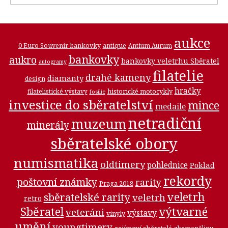
aukce
0 Euro Souvenir bankovky
antique
Antium Aurum
bankovky
aukro
bankovky veletrhu Sběratel
autogramy
filatelie
drahé kameny
diamanty
design
hračky
historické motocykly
filatelistické výstavy
fosilie
investice do sběratelství
mince
medaile
netradiční
muzeum
minerály
sběratelské obory
numismatika
oldtimery
pohlednice
Poklad
rekordy
poštovní známky
rarity
Praga 2018
veletrh
sběratelské rarity
veletrh
retro
Sběratel
výtvarné
veteráni
výstavy
vinyly
umění
youngtimery
zajímaví sběratelé