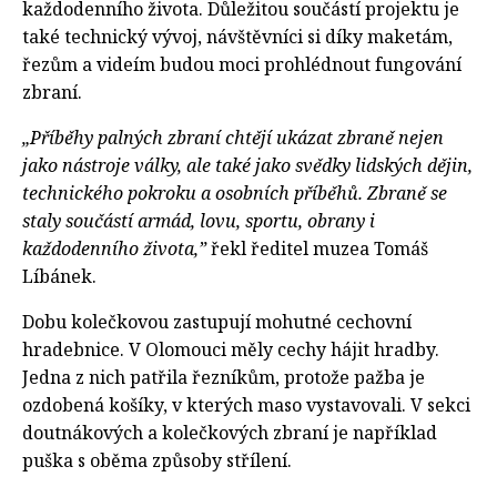
každodenního života. Důležitou součástí projektu je
také technický vývoj, návštěvníci si díky maketám,
řezům a videím budou moci prohlédnout fungování
zbraní.
„Příběhy palných zbraní chtějí ukázat zbraně nejen
jako nástroje války, ale také jako svědky lidských dějin,
technického pokroku a osobních příběhů. Zbraně se
staly součástí armád, lovu, sportu, obrany i
každodenního života,”
řekl ředitel muzea Tomáš
Líbánek.
Dobu kolečkovou zastupují mohutné cechovní
hradebnice. V Olomouci měly cechy hájit hradby.
Jedna z nich patřila řezníkům, protože pažba je
ozdobená košíky, v kterých maso vystavovali. V sekci
doutnákových a kolečkových zbraní je například
puška s oběma způsoby střílení.