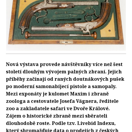
Nová výstava provede návštěvníky více než šest
století dlouhým vývojem palných zbraní. Jejich
příběhy začínají od raných doutnákových pušek
po moderní samonabíjecí pistole a samopaly.
Mezi exponáty je kulomet Maxim i zbraně
zoologa a cestovatele Josefa Vágnera, ředitele
zoo a zakladatele safari ve Dvoře Králové.
Zájem o historické zbraně mezi sběrateli
dlouhodobě roste. Podle tzv. Livebid Indexu,
který shromažďuje data o prodejích z českých