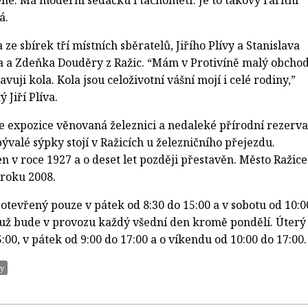
né. Má moderní sedačku i tachometr. Je to takový raritní
á.
ze sbírek tří místních sběratelů, Jiřího Plívy a Stanislava
na a Zdeňka Douděry z Ražic. “Mám v Protivíně malý obchod
uji kola. Kola jsou celoživotní vášní mojí i celé rodiny,”
 Jiří Plíva.
je expozice věnovaná železnici a nedaleké přírodní rezerva
valé sýpky stojí v Ražicích u železničního přejezdu.
n v roce 1927 a o deset let později přestavěn. Město Ražice
 roku 2008.
otevřený pouze v pátek od 8:30 do 15:00 a v sobotu od 10:0
 už bude v provozu každý všední den kromě pondělí. Úterý
5:00, v pátek od 9:00 do 17:00 a o víkendu od 10:00 do 17:00.
ty