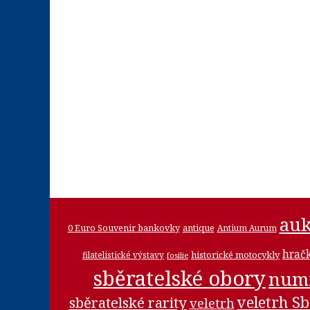
auk
0 Euro Souvenir bankovky
antique
Antium Aurum
hrač
historické motocykly
filatelistické výstavy
fosilie
sběratelské obory
num
veletrh Sb
sběratelské rarity
veletrh