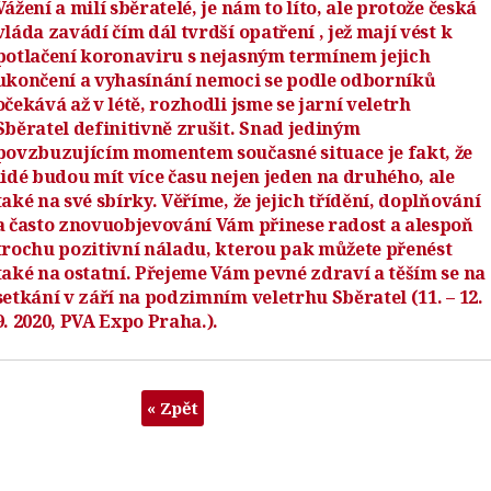
Vážení a milí sběratelé, je nám to líto, ale protože česká
vláda zavádí čím dál tvrdší opatření , jež mají vést k
potlačení koronaviru s nejasným termínem jejich
ukončení a vyhasínání nemoci se podle odborníků
očekává až v létě, rozhodli jsme se jarní veletrh
Sběratel definitivně zrušit. Snad jediným
povzbuzujícím momentem současné situace je fakt, že
lidé budou mít více času nejen jeden na druhého, ale
také na své sbírky. Věříme, že jejich třídění, doplňování
a často znovuobjevování Vám přinese radost a alespoň
trochu pozitivní náladu, kterou pak můžete přenést
také na ostatní. Přejeme Vám pevné zdraví a těším se na
setkání v září na podzimním veletrhu Sběratel (11. – 12.
9. 2020, PVA Expo Praha.).
« Zpět