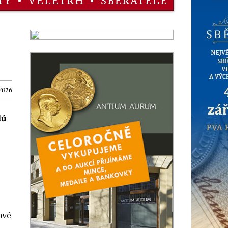
TY
•
VELETRH
•
SBĚRATELÉ
2016
lů
ové