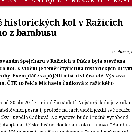
•
ART
•
ANTIQUE
•
REKORDY
•
RARI
 historických kol v Ražicích
dno z bambusu
15. dubna, 
ovaném Špejcharu v Ražicích u Písku byla otevřena
ch kol. K vidění je téměř čtyřicítka historických bicyk
oby. Exempláře zapůjčili místní sběratelé. Výstava
na. ČTK to řekla Michaela Čadková z ražického
 od 30. do 70. let minulého století. Nejstarší kolo je z roku
ávštěvníci poznají, protože na nich viděli jezdit své rodiče
čky,” uvedla Čadková. Na výstavě bude i ručně vyrobené
 dvojkola, dětská historická kola i kola dráhová. “Bambus