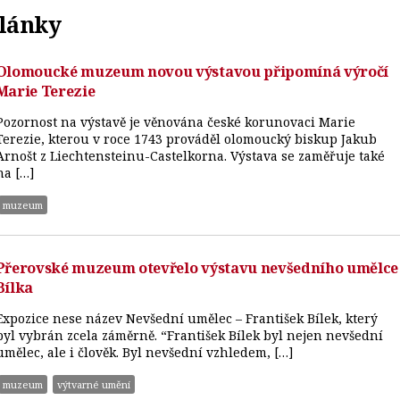
články
Olomoucké muzeum novou výstavou připomíná výročí
Marie Terezie
Pozornost na výstavě je věnována české korunovaci Marie
Terezie, kterou v roce 1743 prováděl olomoucký biskup Jakub
Arnošt z Liechtensteinu-Castelkorna. Výstava se zaměřuje také
na […]
muzeum
Přerovské muzeum otevřelo výstavu nevšedního umělce
Bílka
Expozice nese název Nevšední umělec – František Bílek, který
byl vybrán zcela záměrně. “František Bílek byl nejen nevšední
umělec, ale i člověk. Byl nevšední vzhledem, […]
muzeum
výtvarné umění