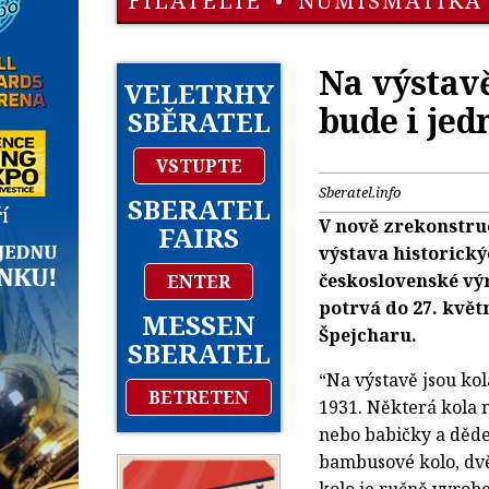
FILATELIE
•
NUMISMATIKA
Na výstavě
VELETRHY
bude i je
SBĚRATEL
VSTUPTE
Sberatel.info
SBERATEL
V nově zrekonstru
FAIRS
výstava historický
československé výr
ENTER
potrvá do 27. květ
MESSEN
Špejcharu.
SBERATEL
“Na výstavě jsou kola
BETRETEN
1931. Některá kola n
nebo babičky a děde
bambusové kolo, dvě