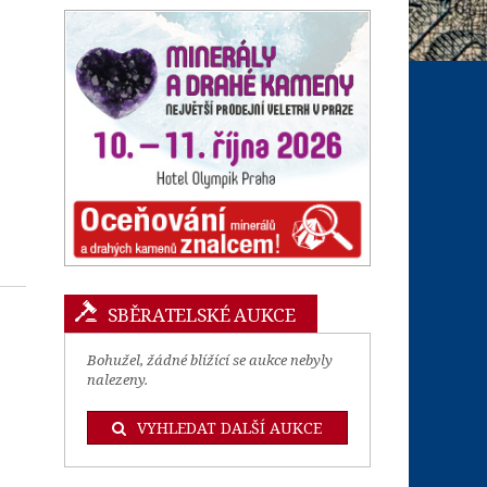
SBĚRATELSKÉ AUKCE
Bohužel, žádné blížící se aukce nebyly
nalezeny.
VYHLEDAT DALŠÍ AUKCE