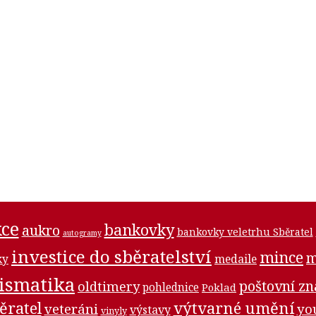
ce
bankovky
aukro
bankovky veletrhu Sběratel
autogramy
investice do sběratelství
mince
m
medaile
ky
ismatika
poštovní z
oldtimery
pohlednice
Poklad
ěratel
výtvarné umění
veteráni
yo
výstavy
vinyly