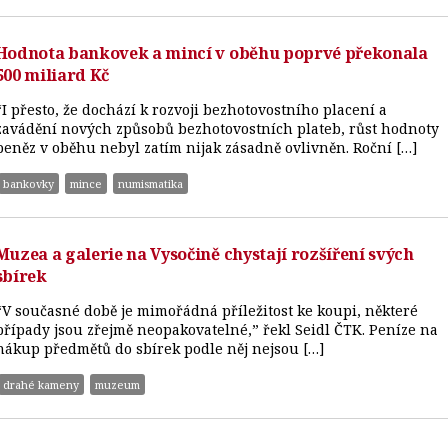
Hodnota bankovek a mincí v oběhu poprvé překonala
500 miliard Kč
“I přesto, že dochází k rozvoji bezhotovostního placení a
zavádění nových způsobů bezhotovostních plateb, růst hodnoty
peněz v oběhu nebyl zatím nijak zásadně ovlivněn. Roční […]
bankovky
mince
numismatika
Muzea a galerie na Vysočině chystají rozšíření svých
sbírek
“V současné době je mimořádná příležitost ke koupi, některé
případy jsou zřejmě neopakovatelné,” řekl Seidl ČTK. Peníze na
nákup předmětů do sbírek podle něj nejsou […]
drahé kameny
muzeum