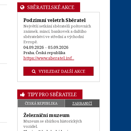
SBĚRATELSKÉ AKCE
Podzimní veletrh Sběratel
Největší setkání sběratelů poštovních
známek, mincí, bankovek a dalšího
sběratelstvi ve střední a východní
Evropě.
04.09.2026 - 05.09.2026
Praha, Česká republika
https://www.sberatel.inf...
VYHLEDAT DALŠÍ AKCE
TIPY PRO SBĚRATELE
ČESKÁ REPUBLIKA
ZAHRANIČÍ
Železniční muzeum
Muzeum se sbírkou historických
vozidel.