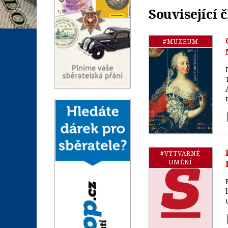
Související 
#MUZEUM
#VÝTVARNÉ
UMĚNÍ