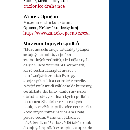
Zlonice, Středočeský kraj
zmzlonice.draha.net/
Zámek Opočno
Muzeum se sbírkou zbraní.
Opočno, Královéhradecký kraj
https://www.zamek-opocno.cz/cs/o-zamku/e...
Muzeum tajných spolků
"Muzeum schraňuje artefakty týkající
se tajných spolků, zejména
svobodných zednářů, ale i některých
dalších. Je to zhruba 700 exponátů,
které sesbíral majitel muzea v
nejrůznějších zemích Evropy,
Spojených států a Latinské Ameriky.
Návštěvník uvidí základní dokumenty,
certifikáty, diplomy, uniformy nebo
obřadní oděvy zednářských spolků i
literaturu týkající se ezoterických
nauk," vysvětluje průvodce Petr Berka.
Podobných muzeí je v celém světě
pouze sedm. V rámci výkladu se
návštěvník může dozvědět také to, jak
do tajných spolků vstoupit. Vstupné do