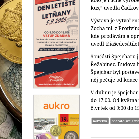
kolo je ručně vyrobe
kus,” uvedla Čadkov
Výstava je vytvořena 
Zocha ml. z Protiví
kde prodávám a oprav
uvedl třiašedesátiletý
Součástí Špejcharu 
Řežabinec. Budova bý
Špejchar byl postave
něj pečuje od konce
V dubnu je špejchar 
do 17:00. Od května
čtvrtek od 9:00 do 1
muzeum
sběratelské rari