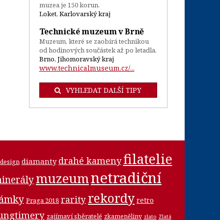
muzea je 150 korun.
Loket, Karlovarský kraj
Technické muzeum v Brně
Muzeum, které se zaobírá technikou
od hodinových součástek až po letadla.
Brno, Jihomoravský kraj
www.technicalmuseum.cz/...
VYHLEDAT DALŠÍ TIPY
filatelie
drahé kameny
diamanty
design
netradiční
muzeum
inerály
rekordy
námky
rarity
retro
Praga 2018
ungtimery
zajímaví sběratelé
zkameněliny
zlato
Zlatá