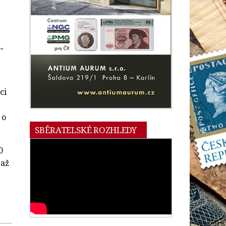
,
ci
 o
SBĚRATELSKÉ ROZHLEDY
0
 až