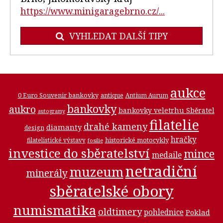
https://www.minigaragebrno.cz/...
VYHLEDAT DALŠÍ TIPY
aukce
0 Euro Souvenir bankovky
antique
Antium Aurum
bankovky
aukro
bankovky veletrhu Sběratel
autogramy
filatelie
drahé kameny
diamanty
design
hračky
historické motocykly
filatelistické výstavy
fosilie
investice do sběratelství
mince
medaile
netradiční
muzeum
minerály
sběratelské obory
numismatika
oldtimery
pohlednice
Poklad