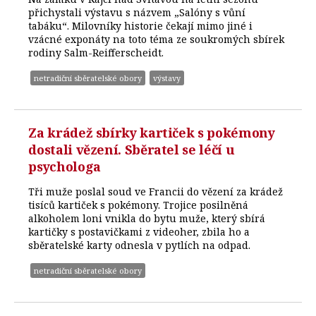
přichystali výstavu s názvem „Salóny s vůní
tabáku“. Milovníky historie čekají mimo jiné i
vzácné exponáty na toto téma ze soukromých sbírek
rodiny Salm-Reifferscheidt.
netradiční sběratelské obory
výstavy
Za krádež sbírky kartiček s pokémony
dostali vězení. Sběratel se léčí u
psychologa
Tři muže poslal soud ve Francii do vězení za krádež
tisíců kartiček s pokémony. Trojice posilněná
alkoholem loni vnikla do bytu muže, který sbírá
kartičky s postavičkami z videoher, zbila ho a
sběratelské karty odnesla v pytlích na odpad.
netradiční sběratelské obory