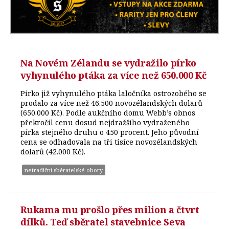
Na Novém Zélandu se vydražilo pírko
vyhynulého ptáka za více než 650.000 Kč
Pírko již vyhynulého ptáka laločníka ostrozobého se
prodalo za více než 46.500 novozélandských dolarů
(650.000 Kč). Podle aukčního domu Webb’s obnos
překročil cenu dosud nejdražšího vydraženého
pírka stejného druhu o 450 procent. Jeho původní
cena se odhadovala na tři tisíce novozélandských
dolarů (42.000 Kč).
netradiční sběratelské obory
Rukama mu prošlo přes milion a čtvrt
dílků. Teď sběratel stavebnice Seva