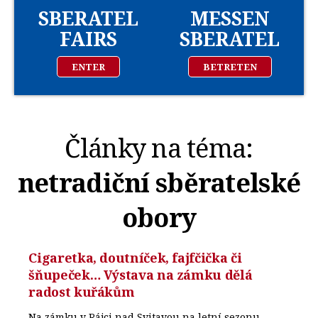
SBERATEL
MESSEN
FAIRS
SBERATEL
ENTER
BETRETEN
Články na téma:
netradiční sběratelské
obory
Cigaretka, doutníček, fajfčička či
šňupeček… Výstava na zámku dělá
radost kuřákům
Na zámku v Rájci nad Svitavou na letní sezonu