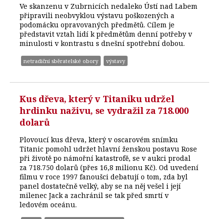
Ve skanzenu v Zubrnicích nedaleko Ústí nad Labem
připravili neobvyklou výstavu poškozených a
podomácku opravovaných předmětů. Cílem je
představit vztah lidí k předmětům denní potřeby v
minulosti v kontrastu s dnešní spotřební dobou.
netradiční sběratelské obory
výstavy
Kus dřeva, který v Titaniku udržel
hrdinku naživu, se vydražil za 718.000
dolarů
Plovoucí kus dřeva, který v oscarovém snímku
Titanic pomohl udržet hlavní ženskou postavu Rose
při životě po námořní katastrofě, se v aukci prodal
za 718.750 dolarů (přes 16,8 milionu Kč). Od uvedení
filmu v roce 1997 fanoušci debatují o tom, zda byl
panel dostatečně velký, aby se na něj vešel i její
milenec Jack a zachránil se tak před smrtí v
ledovém oceánu.