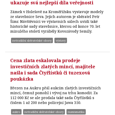
ukazuje svá nejlepší díla veřejnosti
Zámek v Holešově na Kroměřížsku vystavuje modely
ze stavebnice Seva. Jejich autorem je sběratel Petr
Šimr. Návštěvníci ve výstavních sálech uvidí také
historické sady stavebnice, kterou od konce 70. let
minulého století vyráběly Kovozávody Semily.
netradiční sběratelské obory
výstavy
Cena zlata eskalovala prodeje
investičních zlatých mincí, majitele
našla i sada Čtyřlístků či tuzexová
poukázka
Březen na Aukru přál aukcím zlatých investičních
mincí, čemuž pomohl i vývoj na trhu komodit. Za
112 000 Kč se ale prodala také sada Čtyřlístků s
číslem 1 až 200 nebo policejní Jawa 350.
aukro
netradiční sběratelské obory
numismatika