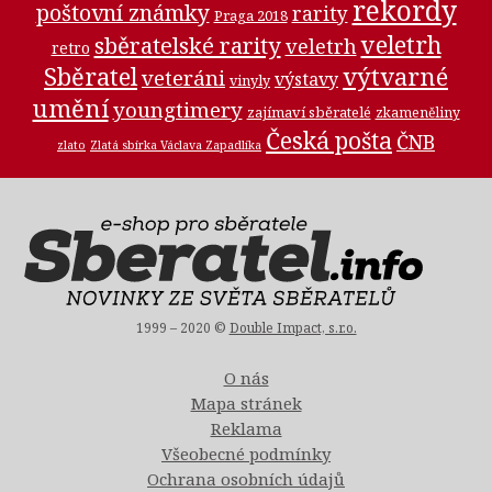
rekordy
poštovní známky
rarity
Praga 2018
veletrh
sběratelské rarity
veletrh
retro
Sběratel
výtvarné
veteráni
výstavy
vinyly
umění
youngtimery
zajímaví sběratelé
zkameněliny
Česká pošta
ČNB
zlato
Zlatá sbírka Václava Zapadlíka
1999 – 2020 ©
Double Impact, s.r.o.
O nás
Mapa stránek
Reklama
Všeobecné podmínky
Ochrana osobních údajů