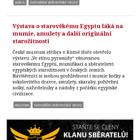
aukce
netradiční sběratelské obory
Výstava o starověkému Egyptu láká na
mumie, amulety a další originální
starožitnosti
České muzeum stříbra v Kutné Hoře otevřelo
výstavu „Ve stínu pyramidy“ věnovanou
starověkému Egyptu, mumifikaci a sběratelství
egyptských starožitností v českých zemích.
Návštěvníci si mohou prohlédnout i mumie kočky a
sokolovitého dravce, amulety, skaraby, pohřební
sošky, náhrdelníky a nádoby z počátku egyptské
civilizace.
muzeum
netradiční sběratelské obory