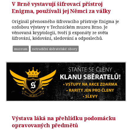
V Brně vystavují šifrovací přístroj
Enigma, používali jej Němci za války
Originál přenosného šifrovacího přístroje Enigma je
ozdobou výstavy v Technickém muzeu Brno. Je
věnovaná kryptologii, tvoří ji exponáty ze světa
šifrování, kódování, sledování a odposlechů.
muzeum
netradiční sběratelské obory
Výstava láká na přehlídku podomácku
opravovaných předmětů