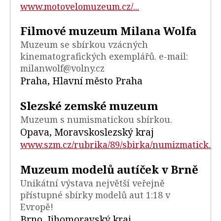
www.motovelomuzeum.cz/...
Filmové muzeum Milana Wolfa
Muzeum se sbírkou vzácných
kinematografických exemplářů. e-mail:
milanwolf@volny.cz
Praha, Hlavní město Praha
Slezské zemské muzeum
Muzeum s numismatickou sbírkou.
Opava, Moravskoslezský kraj
www.szm.cz/rubrika/89/sbirka/numizmatick...
Muzeum modelů autíček v Brně
Unikátní výstava největší veřejně
přístupné sbírky modelů aut 1:18 v
Evropě!
Brno, Jihomoravský kraj