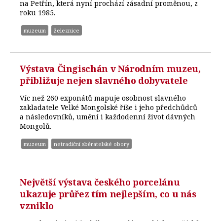
na Petřín, která nyní prochází zásadní proměnou, z
roku 1985.
muzeum
železnice
Výstava Čingischán v Národním muzeu,
přibližuje nejen slavného dobyvatele
Víc než 260 exponátů mapuje osobnost slavného
zakladatele Velké Mongolské říše i jeho předchůdců
a následovníků, umění i každodenní život dávných
Mongolů.
muzeum
netradiční sběratelské obory
Největší výstava českého porcelánu
ukazuje průřez tím nejlepším, co u nás
vzniklo