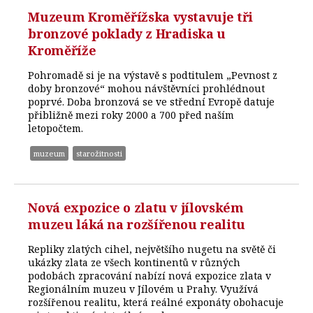
Muzeum Kroměřížska vystavuje tři
bronzové poklady z Hradiska u
Kroměříže
Pohromadě si je na výstavě s podtitulem „Pevnost z
doby bronzové“ mohou návštěvníci prohlédnout
poprvé. Doba bronzová se ve střední Evropě datuje
přibližně mezi roky 2000 a 700 před naším
letopočtem.
muzeum
starožitnosti
Nová expozice o zlatu v jílovském
muzeu láká na rozšířenou realitu
Repliky zlatých cihel, největšího nugetu na světě či
ukázky zlata ze všech kontinentů v různých
podobách zpracování nabízí nová expozice zlata v
Regionálním muzeu v Jílovém u Prahy. Využívá
rozšířenou realitu, která reálné exponáty obohacuje