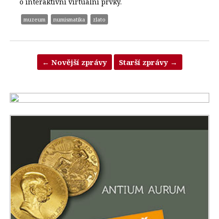
o interaktivní virtuální prvky.
muzeum
numismatika
zlato
←
Novější zprávy
Starší zprávy
→