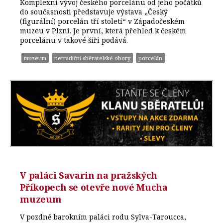
Komplexní vývoj českého porcelánu od jeho počátků
do současnosti představuje výstava „Český
(figurální) porcelán tří století“ v Západočeském
muzeu v Plzni. Je první, která přehled k českém
porcelánu v takové šíři podává.
muzeum
netradiční sběratelské obory
porcelán
V paláci Savarin na pražských
Příkopech se otevře nové Mucha
muzeum
V pozdně barokním paláci rodu Sylva-Taroucca,