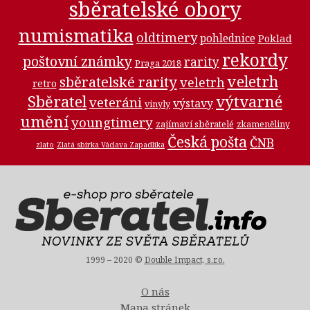
sběratelské obory
numismatika
oldtimery
pohlednice
Poklad
rekordy
poštovní známky
rarity
Praga 2018
veletrh
sběratelské rarity
veletrh
retro
Sběratel
výtvarné
veteráni
výstavy
vinyly
umění
youngtimery
zajímaví sběratelé
zkameněliny
Česká pošta
ČNB
zlato
Zlatá sbírka Václava Zapadlíka
1999 – 2020 ©
Double Impact, s.r.o.
O nás
Mapa stránek