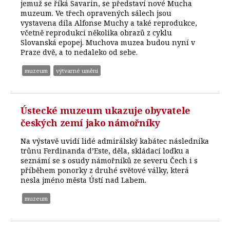
jemuž se říká Savarin, se představí nové Mucha
muzeum. Ve třech opravených sálech jsou
vystavena díla Alfonse Muchy a také reprodukce,
včetně reprodukcí několika obrazů z cyklu
Slovanská epopej. Muchova muzea budou nyní v
Praze dvě, a to nedaleko od sebe.
muzeum
výtvarné umění
Ústecké muzeum ukazuje obyvatele
českých zemí jako námořníky
Na výstavě uvidí lidé admirálský kabátec následníka
trůnu Ferdinanda d’Este, děla, skládací loďku a
seznámí se s osudy námořníků ze severu Čech i s
příběhem ponorky z druhé světové války, která
nesla jméno města Ústí nad Labem.
muzeum