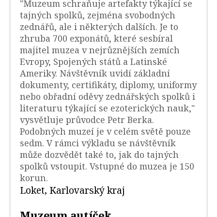
"Muzeum schraňuje artefakty týkající se
tajných spolků, zejména svobodných
zednářů, ale i některých dalších. Je to
zhruba 700 exponátů, které sesbíral
majitel muzea v nejrůznějších zemích
Evropy, Spojených států a Latinské
Ameriky. Návštěvník uvidí základní
dokumenty, certifikáty, diplomy, uniformy
nebo obřadní oděvy zednářských spolků i
literaturu týkající se ezoterických nauk,"
vysvětluje průvodce Petr Berka.
Podobných muzeí je v celém světě pouze
sedm. V rámci výkladu se návštěvník
může dozvědět také to, jak do tajných
spolků vstoupit. Vstupné do muzea je 150
korun.
Loket, Karlovarský kraj
Muzeum autíček