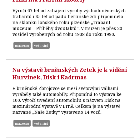
Výročí 67 let od zahájení výroby východoněmeckých
trabantů i 35 let od pádu berlínské zdi připomnělo
na sklonku loňského roku plzeňské „Trabant
muzeum – Příběhy dvoutaktů“. V muzeu je přes 20
vozidel vyrobených od roku 1938 do roku 1990.
muzeum
veteráni
Na výstavě brněnských Zetek je k vidění
Hurvínek, Disk i Kadrmas
V brněnské Zbrojovce se mezi světovými válkami
vyráběly také automobily. Připomíná to výstava ke
100. výročí uvedení automobilu s názvem Disk na
mezinárodní výstavě v Brně. Celkem je na výstavě
nazvané „Naše Zetky“ vystaveno 14 vozů.
muzeum
veteráni