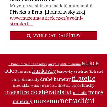
Muzeum se sbírkou modelů automobilů.
Příseka u Brna, Jihomoravský kraj
www.muzeumauticek.cz/cz/uvodni-
stranka.h...
VYHLEDAT DALŠÍ TIPY
aukce
0 Euro Souvenir bankovky
antique
Antium Aurum
bankovky
aukro
bankovky veletrhu Sběratel
autogramy
filatelie
drahé kameny
diamanty
design
hračky
historické motocykly
filatelistické výstavy
fosilie
investice do sběratelství
mince
medaile
netradiční
muzeum
minerály