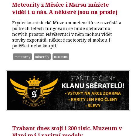
Meteority z Měsíce i Marsu můžete
vidět i u nás. A některé jsou na prodej
Frýdecko-místecké Muzeum meteoritů se rozrůstá a
po třech letech fungování se bude stěhovat do
nových prostor. Návštěvníci v něm mohou vidět
stovky exponátů, některé meteority si mohou i
potěžkat nebo koupit.
meteority
minerály
muzeum
Trabant dnes stojí i 200 tisíc. Muzeum v
Plzni má i raritní modely