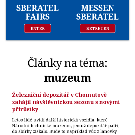
SBERATEL
MESSEN
FAIRS
SBERATEL
ENTER
BETRETEN
Články na téma:
muzeum
Železniční depozitář v Chomutově
zahájil návštěvnickou sezonu s novými
přírůstky
Letos lidé uvidí další historická vozidla, které
Národní technické muzeum, jemuž depozitář patří,
do sbírky získalo. Bude to například vůz z lanovky